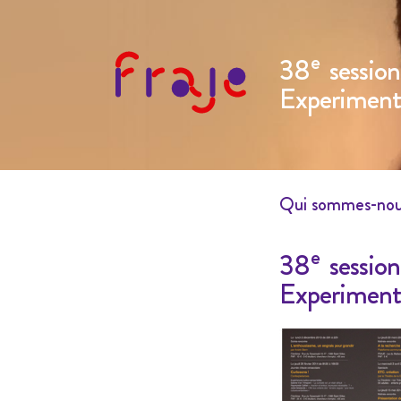
e
38
session
Experiment
Qui sommes-no
e
38
session
Experiment