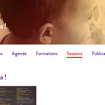
a !
us
Agenda
Formations
Sessions
Publica
a !