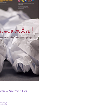
tern
–
Source : Les
ramme