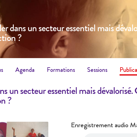
ller dans un secteur essentiel mais dév
ction ?
us
Agenda
Formations
Sessions
Publica
dans un secteur essentiel mais dévaloris
on ?
Enregistrement audio M