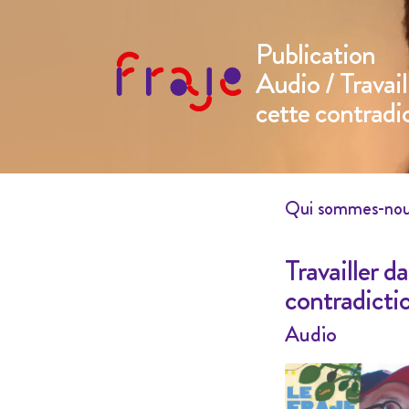
Publication
Audio
/ Travai
cette contradi
Qui sommes-no
Travailler 
contradicti
Audio