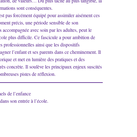
tion, de valeurs… Du plus tacite au plus tangible, la
ormations sont conséquentes.
’est pas forcément équipé pour assimiler aisément ces
oment précis, une période sensible de son
as accompagnée avec soin par les adultes, peut le
école plus difficile. Ce fascicule a pour ambition de
es professionnelles ainsi que les dispositifs
pagner l’enfant et ses parents dans ce cheminement. Il
orique et met en lumière des pratiques et des
très concrète. Il soulève les principaux enjeux suscités
ombreuses pistes de réflexion.
nels de l’enfance
ans son entrée à l’école.