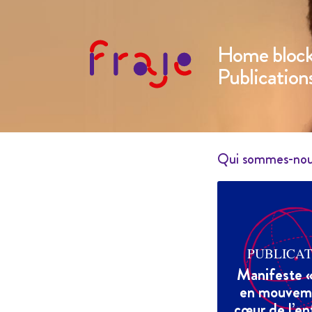
Home bloc
Publication
Qui sommes-no
PUBLICAT
Manifeste 
en mouvem
cœur de l’en