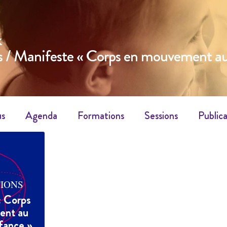
k
s
/ Manifeste « Corps en mouvement au 
us
Agenda
Formations
Sessions
Publica
IONS
« Corps
ent au
fance »