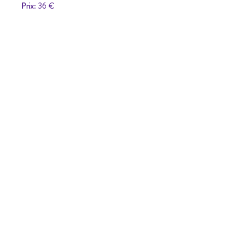
Prix:
36 €
Avec le soutien de: