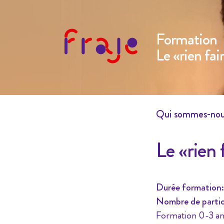
Formation
Le «rien fair
Qui sommes-no
Le «rien f
Durée formation:
Nombre de partic
Formation 0-3 an