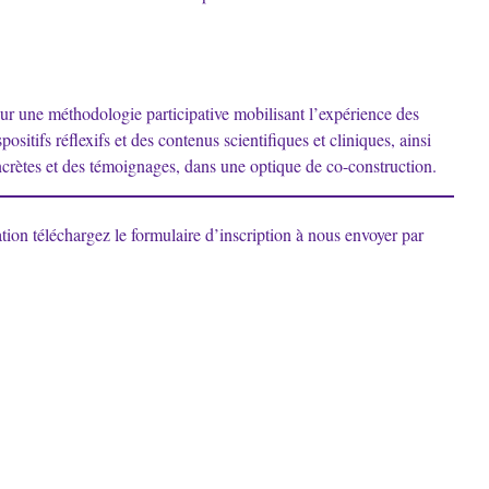
ur une méthodologie participative mobilisant l’expérience des
spositifs réflexifs et des contenus scientifiques et cliniques, ainsi
ncrètes et des témoignages, dans une optique de co-construction.
tion téléchargez le formulaire d’inscription à nous envoyer par
e ou fax : 02/800.86.21
n 0-3 ans
0 86 10