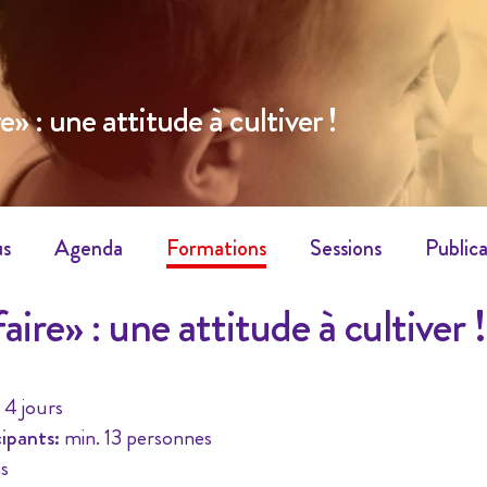
e» : une attitude à cultiver !
us
Agenda
Formations
Sessions
Publica
aire» : une attitude à cultiver !
4 jours
ipants:
min. 13 personnes
s