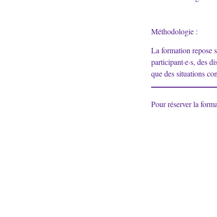
Méthodologie :
La formation repose s
participant·e·s, des di
que des situations co
Pour réserver la forma
mail : info(at)fraje.b
Formulaire Inscriptio
FRAJE - 18, rue du Meiboom - 1000 Bruxelles - Tel : +32 2 80
IBAN BE70 1431 1615 9625 - GEBABEBB
Inscrivez-vous à notre newsletter