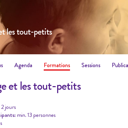
t les tout-petits
us
Agenda
Formations
Sessions
Publica
e et les tout-petits
2 jours
ipants:
min. 13 personnes
s