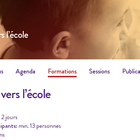
s l’école
us
Agenda
Formations
Sessions
Publica
vers l’école
2 jours
ipants:
min. 13 personnes
ns