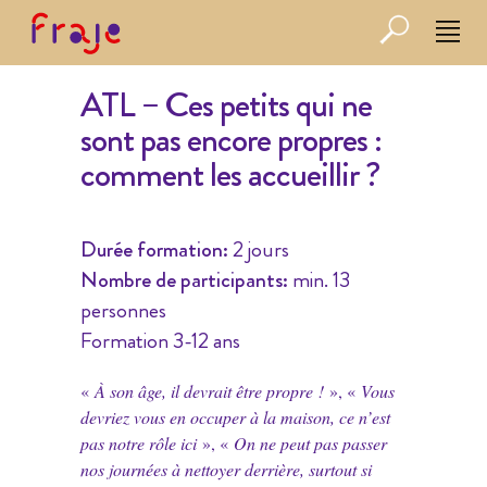
ATL – Ces petits qui ne
sont pas encore propres :
comment les accueillir ?
Durée formation:
2 jours
Nombre de participants:
min. 13
personnes
Formation 3-12 ans
«
À son âge, il devrait être propre !
», «
Vous
devriez vous en occuper à la maison, ce n’est
pas notre rôle ici
», «
On ne peut pas passer
nos journées à nettoyer derrière, surtout si