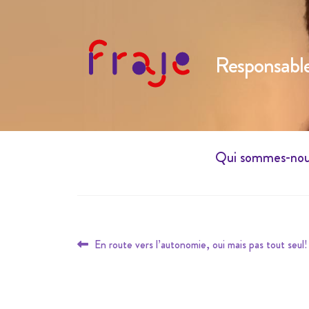
Responsable
Qui sommes-no
Navigation
Article
En route vers l’autonomie, oui mais pas tout seu
de
précédent :
l’article