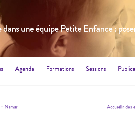
 dans une équipe Petite Enfance : poser
us
Agenda
Formations
Sessions
Publica
Article
l! – Namur
Accueillir des 
suivant :