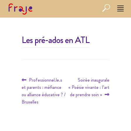
Les pré-ados en ATL
Navigation
Article
Article
Professionnel.le.s
Soirée inaugurale
de
précédent :
suivant :
et parents : méfiance
« Poésie vivante : l’art
l’article
ou alliance éducative ? /
de prendre soin »
Bruxelles