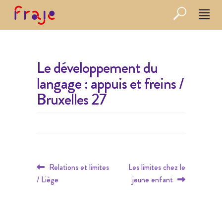
Le développement du
langage : appuis et freins /
Bruxelles 27
Navigation
Article
Article
Relations et limites
Les limites chez le
de
précédent :
suivant :
/ Liège
jeune enfant
l’article